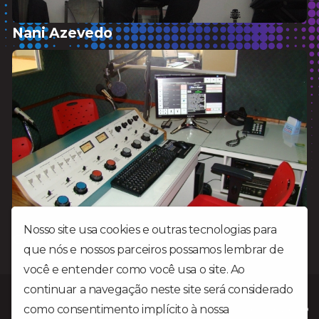
Nani Azevedo
Nosso site usa cookies e outras tecnologias para
Conheça o estúdio da nossa rádio
que nós e nossos parceiros possamos lembrar de
você e entender como você usa o site. Ao
continuar a navegação neste site será considerado
Rádio Liberdade FM é uma emissora Gospel situada na cidade
de Patrocínio MG no triângulo mineiro a mais de 25 anos levando
como consentimento implícito à nossa
política de