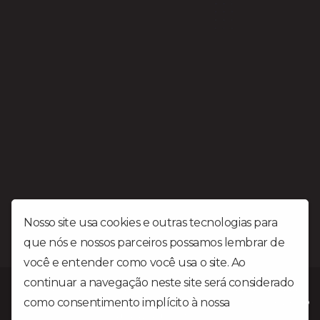
Nosso site usa cookies e outras tecnologias para
que nós e nossos parceiros possamos lembrar de
você e entender como você usa o site. Ao
continuar a navegação neste site será considerado
Rádio Liberdade FM é uma emissora Gospel situada na cidade
como consentimento implícito à nossa
política de
de Patrocínio MG no triângulo mineiro a mais de 25 anos levando
a palavra do Senhor.