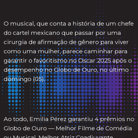
O musical, que conta a história de um chefe
do cartel mexicano que passar por uma
cirurgia de afirmação de gênero para viver
como uma mulher, parece caminhar para
garantir o favoritismo no Oscar 2025 após o
desempenho no Globo de Ouro, no último
domingo (05).
Ao todo, Emilia Pérez garantiu 4 prêmios no
Globo de Ouro — Melhor Filme de Comédia
ou Musical, Melhor Atriz Coadjuvante,