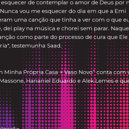
 esquecer de contemplar o amor de Deus por
o. Nunca vou me esquecer do dia em que a Emi
veram uma canção que tinha a ver com o que e
e, dei play na música e chorei sem parar. Naque
canção como parte do processo de cura que Ele 
ria", testemunha Saad.
m Minha Própria Casa + Vaso Novo” conta com
 Massone, Hananiel Eduardo e Alek Lemes e que
ulgação