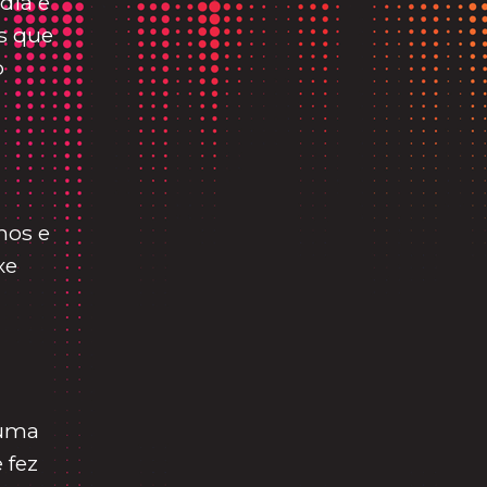
dia e
os que
p
nos e
xe
 uma
 fez