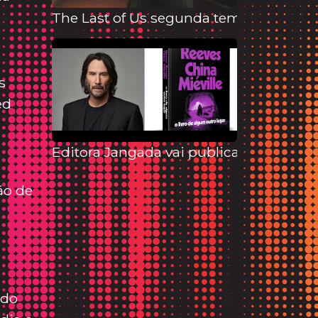
The Last of Us segunda temporada
s
ed
Editora Jangada vai publicar livro de K
ão de
 do