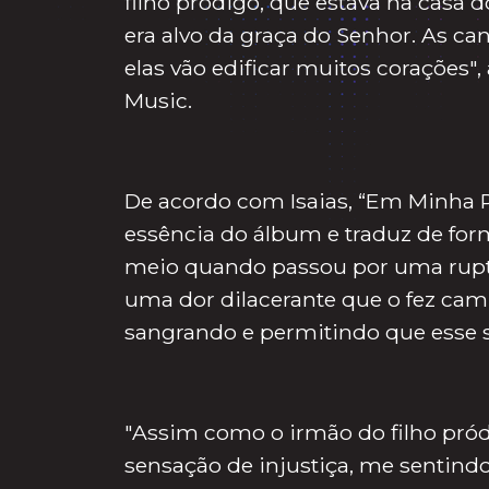
filho pródigo, que estava na casa
era alvo da graça do Senhor. As ca
elas vão edificar muitos corações",
Music.
De acordo com Isaias, “Em Minha P
essência do álbum e traduz de form
meio quando passou por uma ruptur
uma dor dilacerante que o fez ca
sangrando e permitindo que esse 
"Assim como o irmão do filho pród
sensação de injustiça, me sentind