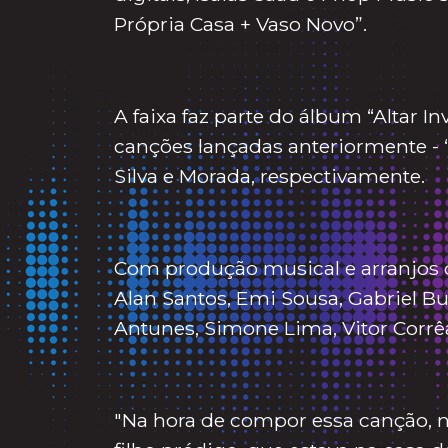
Própria Casa + Vaso Novo”.
A faixa faz parte do álbum “Altar In
canções lançadas anteriormente - 
Silva e Morada, respectivamente.
Com produção musical e arranjos 
Alan Santos, Emi Sousa, Gabriel Bul
Antunes, Simone Lima, Vitor Corrêa 
"Na hora de compor essa canção, 