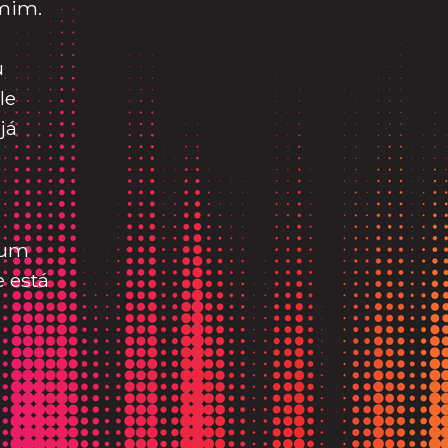
 mim.
u
le
já
 um
 está