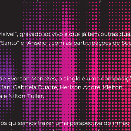
visível”, gravado ao vivo e que já tem outras dua
“Santo” e “Anseio”, com as participações de Su
de Everson Menezes, o single é uma composiç
ian, Gabriela Duarte, Herison André, Kleiton
e Nilton Tuller.
nós quisemos trazer uma perspectiva do irmão