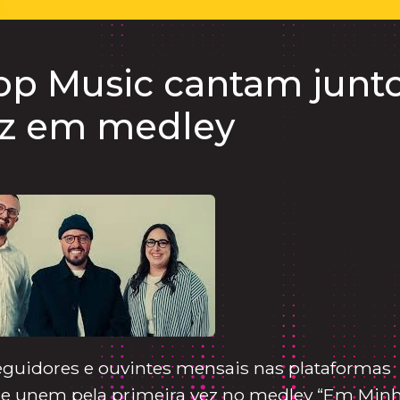
hop Music cantam junt
ez em medley
guidores e ouvintes mensais nas plataformas
c se unem pela primeira vez no medley “Em Min