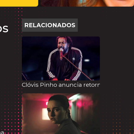
os
RELACIONADOS
Clóvis Pinho anuncia retorno à música
ha