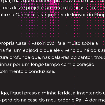
 do pai, mas que também precisava da misericór
nções desse projeto são muito bíblicas e crem
 afirma Gabriela Laranjo, líder de louvor do Fho
rópria Casa + Vaso Novo” fala muito sobre a
a fiel um episódio que ele vivenciou há dois a
a profunda que, nas palavras do cantor, trou
minhar por um longo tempo com o coração
sofrimento o conduzisse.
igo, fiquei preso à minha ferida, alimentando
o perdido na casa do meu próprio Pai. A dor me