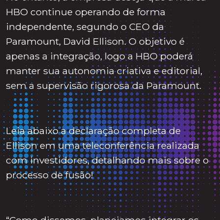
HBO continue operando de forma
independente, segundo o CEO da
Paramount, David Ellison. O objetivo é
apenas a integração, logo a HBO poderá
manter sua autonomia criativa e editorial,
sem a supervisão rigorosa da Paramount.
Leia abaixo a declaração completa de
Ellison em uma teleconferência realizada
com investidores, detalhando mais sobre o
processo de fusão!
“Como dissemos, planejamos integrar os