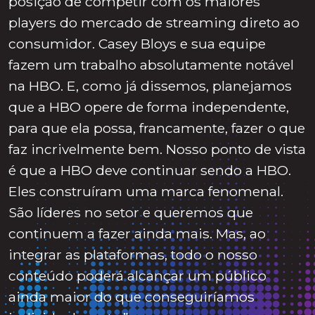
posição de competir com os maiores
players do mercado de streaming direto ao
consumidor. Casey Bloys e sua equipe
fazem um trabalho absolutamente notável
na HBO. E, como já dissemos, planejamos
que a HBO opere de forma independente,
para que ela possa, francamente, fazer o que
faz incrivelmente bem. Nosso ponto de vista
é que a HBO deve continuar sendo a HBO.
Eles construíram uma marca fenomenal.
São líderes no setor e queremos que
continuem a fazer ainda mais. Mas, ao
integrar as plataformas, todo o nosso
conteúdo poderá alcançar um público
ainda maior do que conseguiríamos