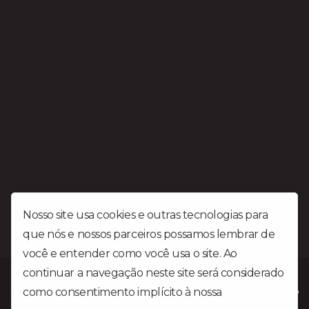
Nosso site usa cookies e outras tecnologias para
que nós e nossos parceiros possamos lembrar de
você e entender como você usa o site. Ao
continuar a navegação neste site será considerado
Rádio Liberdade FM é uma emissora Gospel situada na cidade
como consentimento implícito à nossa
política de
de Patrocínio MG no triângulo mineiro a mais de 25 anos levando
a palavra do Senhor.