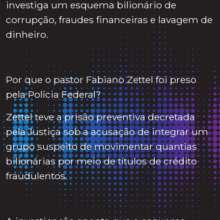
investiga um esquema bilionário de
corrupção, fraudes financeiras e lavagem de
dinheiro.
Por que o pastor Fabiano Zettel foi preso
pela Polícia Federal?
Zettel teve a prisão preventiva decretada
pela Justiça sob a acusação de integrar um
grupo suspeito de movimentar quantias
bilionárias por meio de títulos de crédito
fraudulentos.